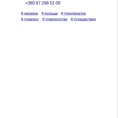
+380 67 298 52 09
#
украина
#
польша
#
туроператор
#
турагент
#
турагентство
#
путешествия