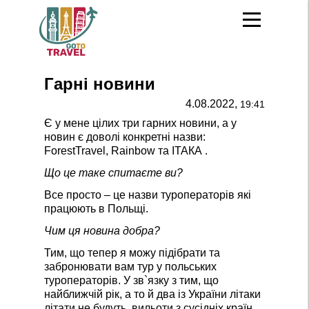
Гарні новини
4.08.2022,
19:41
Є у мене цілих три гарних новини, а у
новин є доволі конкретні назви:
ForestTravel, Rainbow та ІТАКА .
Що це таке спитаєте ви?
Все просто – це назви туроператорів які
працюють в Польщі.
Чим ця новина добра?
Тим, що тепер я можу підібрати та
забронювати вам тур у польських
туроператорів. У зв`язку з тим, що
найближчій рік, а то й два із України літаки
літати не будуть, вильоти з сусідніх країн